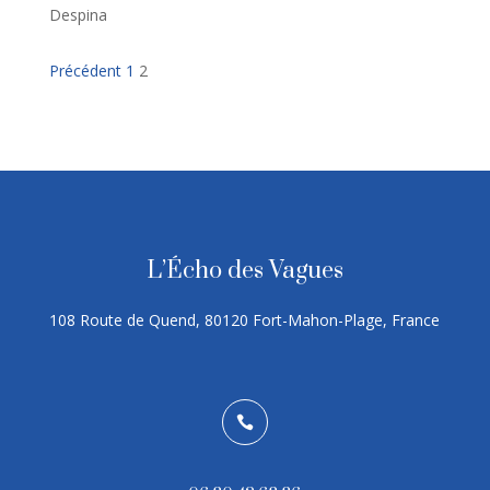
Despina
Navigation
Page
Page
Précédent
1
2
Site
Reviews
L’Écho des Vagues
108 Route de Quend, 80120 Fort-Mahon-Plage, France
